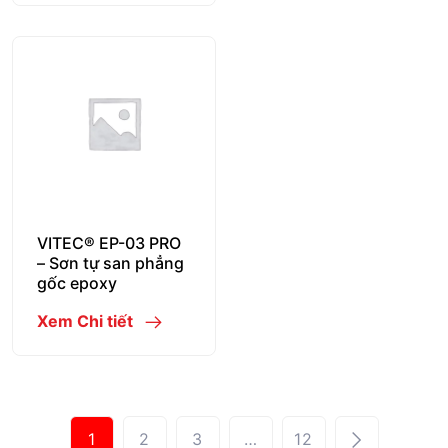
VITEC® EP-03 PRO
– Sơn tự san phẳng
gốc epoxy
Xem Chi tiết
1
2
3
…
12