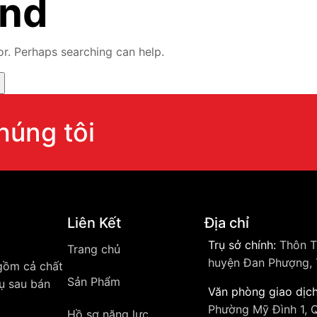
und
or. Perhaps searching can help.
chúng tôi
Liên Kết
Địa chỉ
Trụ sở chính:
Thôn T
Trang chủ
huyện Đan Phượng, 
 gồm cả chất
Sản Phẩm
vụ sau bán
Văn phòng giao dịch
Phường Mỹ Đình 1, 
Hồ sơ năng lực