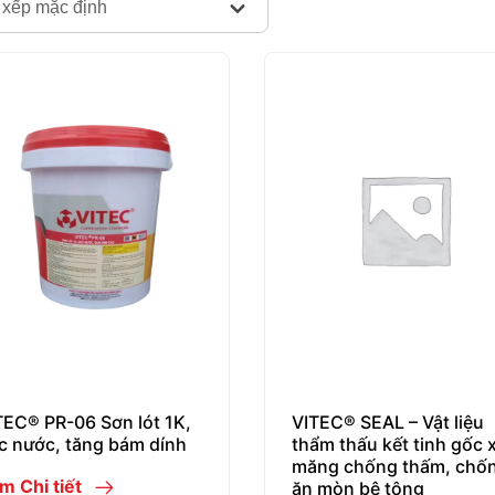
 xếp mặc định
TEC® PR-06 Sơn lót 1K,
VITEC® SEAL – Vật liệu
c nước, tăng bám dính
thẩm thấu kết tinh gốc x
măng chống thấm, chố
m Chi tiết
ăn mòn bê tông