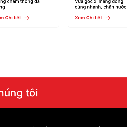
ng chấm thống đa
Vữa gốc xi măng đông
ng
cứng nhanh, chặn nước
m Chi tiết
Xem Chi tiết
chúng tôi