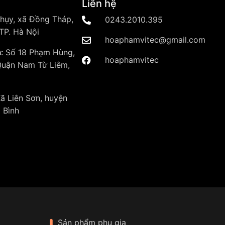
Liên hệ
hụy, xã Đồng Tháp,
0243.2010.395
TP. Hà Nội
hoaphamvitec@gmail.com
:
Số 18 Phạm Hùng,
hoaphamvitec
Quận Nam Từ Liêm,
ã Liên Sơn, huyện
 Bình
Sản phẩm phụ gia