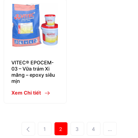
VITEC® EPOCEM-
03 – Vữa trám Xi
măng – epoxy siêu
mịn
Xem Chi tiết
1
2
3
4
…