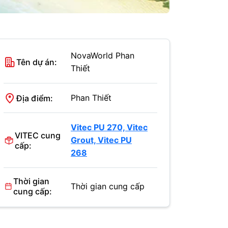
NovaWorld Phan
Tên dự án:
Thiết
Phan Thiết
Địa điểm:
Vitec PU 270,
Vitec
VITEC cung
Grout,
Vitec PU
cấp:
268
Thời gian
Thời gian cung cấp
cung cấp: