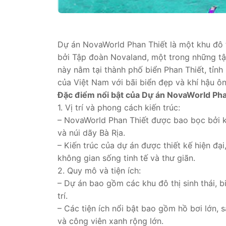
Dự án NovaWorld Phan Thiết là một khu đô th
bởi Tập đoàn Novaland, một trong những tậ
này nằm tại thành phố biển Phan Thiết, tỉnh
của Việt Nam với bãi biển đẹp và khí hậu ô
Đặc điểm nổi bật của Dự án NovaWorld Pha
1. Vị trí và phong cách kiến trúc:
– NovaWorld Phan Thiết được bao bọc bởi k
và núi dãy Bà Rịa.
– Kiến trúc của dự án được thiết kế hiện đạ
không gian sống tinh tế và thư giãn.
2. Quy mô và tiện ích:
– Dự án bao gồm các khu đô thị sinh thái, bi
trí.
– Các tiện ích nổi bật bao gồm hồ bơi lớn, s
và công viên xanh rộng lớn.