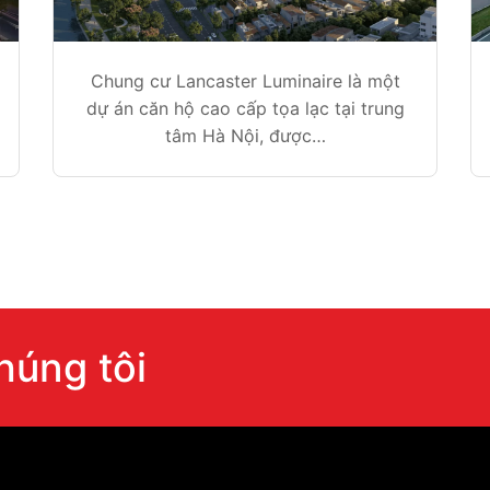
Chung cư Lancaster Luminaire là một
dự án căn hộ cao cấp tọa lạc tại trung
tâm Hà Nội, được…
chúng tôi